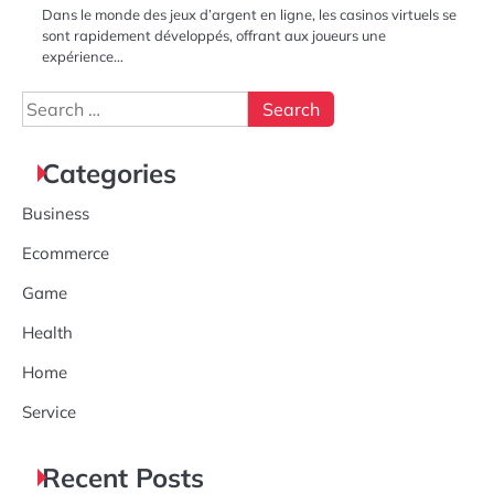
Dans le monde des jeux d’argent en ligne, les casinos virtuels se
sont rapidement développés, offrant aux joueurs une
expérience…
Search
for:
Categories
Business
Ecommerce
Game
Health
Home
Service
Recent Posts