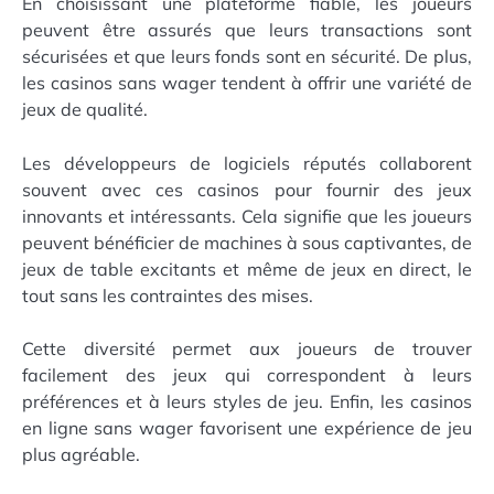
En choisissant une plateforme fiable, les joueurs
peuvent être assurés que leurs transactions sont
sécurisées et que leurs fonds sont en sécurité. De plus,
les casinos sans wager tendent à offrir une variété de
jeux de qualité.
Les développeurs de logiciels réputés collaborent
souvent avec ces casinos pour fournir des jeux
innovants et intéressants. Cela signifie que les joueurs
peuvent bénéficier de machines à sous captivantes, de
jeux de table excitants et même de jeux en direct, le
tout sans les contraintes des mises.
Cette diversité permet aux joueurs de trouver
facilement des jeux qui correspondent à leurs
préférences et à leurs styles de jeu. Enfin, les casinos
en ligne sans wager favorisent une expérience de jeu
plus agréable.