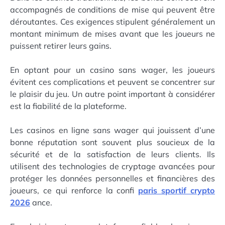
accompagnés de conditions de mise qui peuvent être
déroutantes. Ces exigences stipulent généralement un
montant minimum de mises avant que les joueurs ne
puissent retirer leurs gains.
En optant pour un casino sans wager, les joueurs
évitent ces complications et peuvent se concentrer sur
le plaisir du jeu. Un autre point important à considérer
est la fiabilité de la plateforme.
Les casinos en ligne sans wager qui jouissent d’une
bonne réputation sont souvent plus soucieux de la
sécurité et de la satisfaction de leurs clients. Ils
utilisent des technologies de cryptage avancées pour
protéger les données personnelles et financières des
joueurs, ce qui renforce la confi
paris sportif crypto
2026
ance.