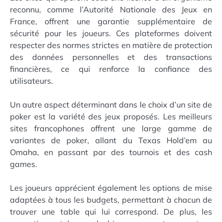
reconnu, comme l’Autorité Nationale des Jeux en
France, offrent une garantie supplémentaire de
sécurité pour les joueurs. Ces plateformes doivent
respecter des normes strictes en matière de protection
des données personnelles et des transactions
financières, ce qui renforce la confiance des
utilisateurs.
Un autre aspect déterminant dans le choix d’un site de
poker est la variété des jeux proposés. Les meilleurs
sites francophones offrent une large gamme de
variantes de poker, allant du Texas Hold’em au
Omaha, en passant par des tournois et des cash
games.
Les joueurs apprécient également les options de mise
adaptées à tous les budgets, permettant à chacun de
trouver une table qui lui correspond. De plus, les