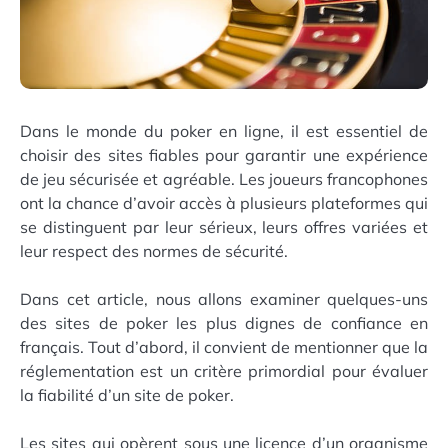
Dans le monde du poker en ligne, il est essentiel de
choisir des sites fiables pour garantir une expérience
de jeu sécurisée et agréable. Les joueurs francophones
ont la chance d’avoir accès à plusieurs plateformes qui
se distinguent par leur sérieux, leurs offres variées et
leur respect des normes de sécurité.
Dans cet article, nous allons examiner quelques-uns
des sites de poker les plus dignes de confiance en
français. Tout d’abord, il convient de mentionner que la
réglementation est un critère primordial pour évaluer
la fiabilité d’un site de poker.
Les sites qui opèrent sous une licence d’un organisme