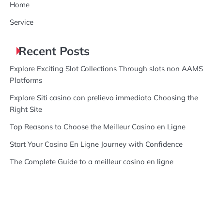
Home
Service
Recent Posts
Explore Exciting Slot Collections Through slots non AAMS
Platforms
Explore Siti casino con prelievo immediato Choosing the
Right Site
Top Reasons to Choose the Meilleur Casino en Ligne
Start Your Casino En Ligne Journey with Confidence
The Complete Guide to a meilleur casino en ligne