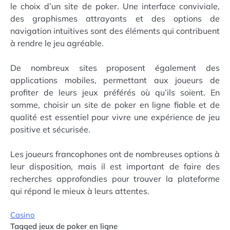
le choix d’un site de poker. Une interface conviviale,
des graphismes attrayants et des options de
navigation intuitives sont des éléments qui contribuent
à rendre le jeu agréable.
De nombreux sites proposent également des
applications mobiles, permettant aux joueurs de
profiter de leurs jeux préférés où qu’ils soient. En
somme, choisir un site de poker en ligne fiable et de
qualité est essentiel pour vivre une expérience de jeu
positive et sécurisée.
Les joueurs francophones ont de nombreuses options à
leur disposition, mais il est important de faire des
recherches approfondies pour trouver la plateforme
qui répond le mieux à leurs attentes.
Casino
Tagged
jeux de poker en ligne