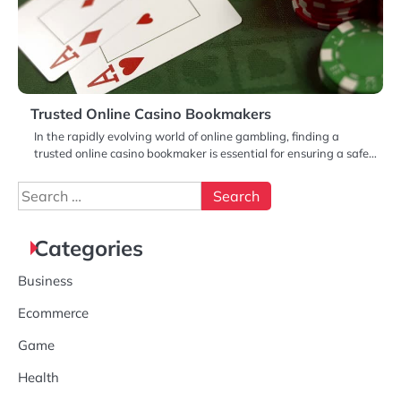
Trusted Online Casino Bookmakers
In the rapidly evolving world of online gambling, finding a
trusted online casino bookmaker is essential for ensuring a safe…
Search
for:
Categories
Business
Ecommerce
Game
Health