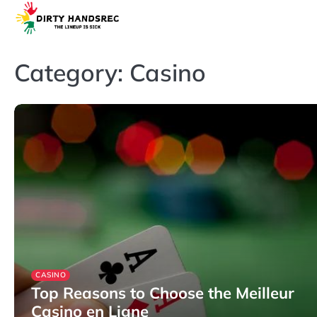
Skip
to
content
Category:
Casino
CASINO
Top Reasons to Choose the Meilleur
Casino en Ligne