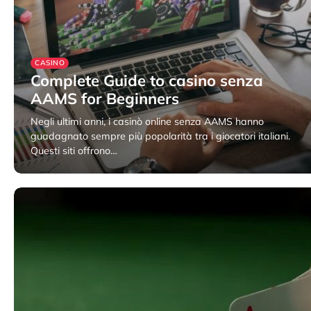
CASINO
Complete Guide to casino senza
AAMS for Beginners
Negli ultimi anni, i casinò online senza AAMS hanno
guadagnato sempre più popolarità tra i giocatori italiani.
Questi siti offrono…
August 3, 2026