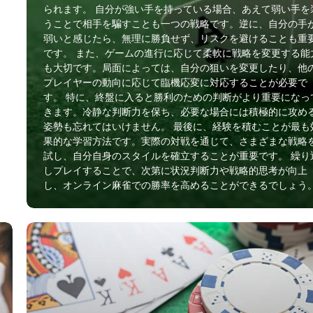
られます。 自分が強い手を持っている場合、あえて弱い手を
うことで相手を騙すことも一つの戦略です。逆に、自分の手
弱いと感じたら、無理に勝負せず、リスクを避けることも重
です。 また、ゲームの進行に応じて柔軟に戦略を変更する能
も大切です。局面によっては、自分の狙いを変更したり、他
プレイヤーの動向に応じて臨機応変に対応することが必要で
す。 特に、終盤に入ると勝利のための判断がより重要になっ
きます。冷静な判断力を保ち、必要な場合には積極的に攻め
姿勢も忘れてはいけません。 最後に、経験を積むことが最も
果的な学習方法です。実際の対戦を通じて、さまざまな戦略
試し、自分自身のスタイルを確立することが重要です。 繰り
しプレイすることで、次第に状況判断力や戦略的思考が向上
し、オンライン麻雀での勝率を高めることができるでしょう
August 3, 2026