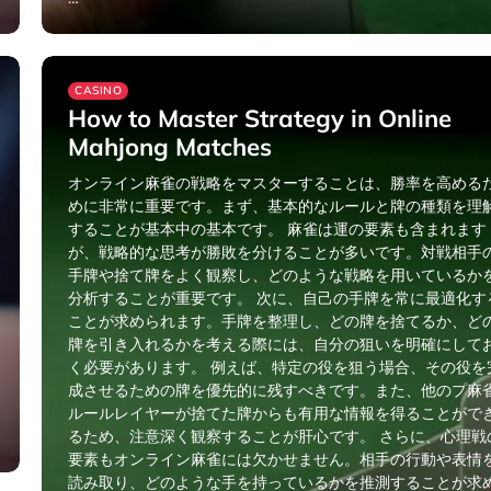
August 5, 2026
CASINO
How to Master Strategy in Online
Mahjong Matches
オンライン麻雀の戦略をマスターすることは、勝率を高める
めに非常に重要です。まず、基本的なルールと牌の種類を理
することが基本中の基本です。 麻雀は運の要素も含まれます
が、戦略的な思考が勝敗を分けることが多いです。対戦相手
手牌や捨て牌をよく観察し、どのような戦略を用いているか
分析することが重要です。 次に、自己の手牌を常に最適化す
ことが求められます。手牌を整理し、どの牌を捨てるか、ど
牌を引き入れるかを考える際には、自分の狙いを明確にして
く必要があります。 例えば、特定の役を狙う場合、その役を
成させるための牌を優先的に残すべきです。また、他のプ麻
ルールレイヤーが捨てた牌からも有用な情報を得ることがで
るため、注意深く観察することが肝心です。 さらに、心理戦
要素もオンライン麻雀には欠かせません。相手の行動や表情
読み取り、どのような手を持っているかを推測することが求