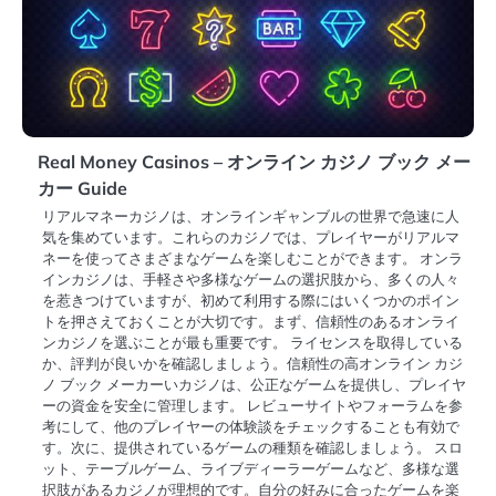
Real Money Casinos – オンライン カジノ ブック メー
カー Guide
リアルマネーカジノは、オンラインギャンブルの世界で急速に人
気を集めています。これらのカジノでは、プレイヤーがリアルマ
ネーを使ってさまざまなゲームを楽しむことができます。 オンラ
インカジノは、手軽さや多様なゲームの選択肢から、多くの人々
を惹きつけていますが、初めて利用する際にはいくつかのポイン
トを押さえておくことが大切です。まず、信頼性のあるオンライ
ンカジノを選ぶことが最も重要です。 ライセンスを取得している
か、評判が良いかを確認しましょう。信頼性の高オンライン カジ
ノ ブック メーカーいカジノは、公正なゲームを提供し、プレイヤ
ーの資金を安全に管理します。 レビューサイトやフォーラムを参
考にして、他のプレイヤーの体験談をチェックすることも有効で
す。次に、提供されているゲームの種類を確認しましょう。 スロ
ット、テーブルゲーム、ライブディーラーゲームなど、多様な選
択肢があるカジノが理想的です。自分の好みに合ったゲームを楽