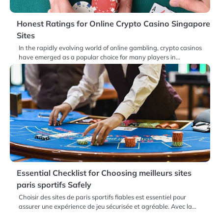
Honest Ratings for Online Crypto Casino Singapore
Sites
In the rapidly evolving world of online gambling, crypto casinos
have emerged as a popular choice for many players in…
Essential Checklist for Choosing meilleurs sites
paris sportifs Safely
Choisir des sites de paris sportifs fiables est essentiel pour
assurer une expérience de jeu sécurisée et agréable. Avec la…