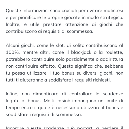
Queste informazioni sono cruciali per evitare malintesi
e per pianificare le proprie giocate in modo strategico.
Inoltre, è utile prestare attenzione ai giochi che
contribuiscono ai requisiti di scommessa.
Alcuni giochi, come le slot, di solito contribuiscono al
100%, mentre altri, come il blackjack o la roulette,
potrebbero contribuire solo parzialmente o addirittura
non contribuire affatto. Questo significa che, sebbene
tu possa utilizzare il tuo bonus su diversi giochi, non
tutti ti aiuteranno a soddisfare i requisiti richiesti.
Infine, non dimenticare di controllare le scadenze
legate ai bonus. Molti casinò impongono un limite di
tempo entro il quale è necessario utilizzare il bonus e
soddisfare i requisiti di scommessa.
Ignorare queste scadenze può portarti a perdere il