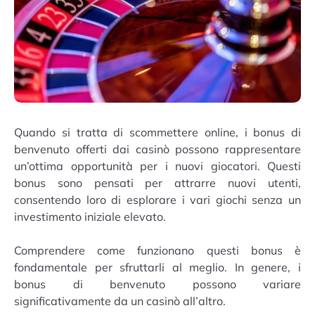
Quando si tratta di scommettere online, i bonus di
benvenuto offerti dai casinò possono rappresentare
un’ottima opportunità per i nuovi giocatori. Questi
bonus sono pensati per attrarre nuovi utenti,
consentendo loro di esplorare i vari giochi senza un
investimento iniziale elevato.
Comprendere come funzionano questi bonus è
fondamentale per sfruttarli al meglio. In genere, i
bonus di benvenuto possono variare
significativamente da un casinò all’altro.