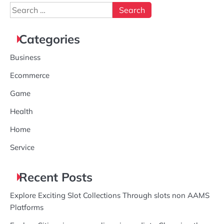
Search
for:
Categories
Business
Ecommerce
Game
Health
Home
Service
Recent Posts
Explore Exciting Slot Collections Through slots non AAMS
Platforms