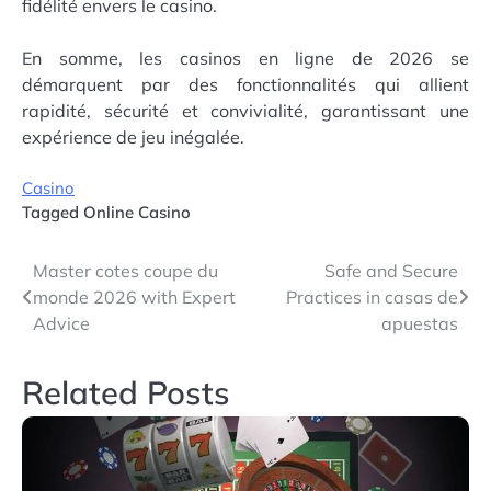
fidélité envers le casino.
En somme, les casinos en ligne de 2026 se
démarquent par des fonctionnalités qui allient
rapidité, sécurité et convivialité, garantissant une
expérience de jeu inégalée.
Casino
Tagged
Online Casino
Post
Master cotes coupe du
Safe and Secure
monde 2026 with Expert
Practices in casas de
navigation
Advice
apuestas
Related Posts