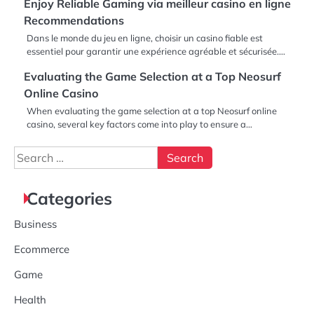
Enjoy Reliable Gaming via meilleur casino en ligne
Recommendations
Dans le monde du jeu en ligne, choisir un casino fiable est
essentiel pour garantir une expérience agréable et sécurisée.…
Evaluating the Game Selection at a Top Neosurf
Online Casino
When evaluating the game selection at a top Neosurf online
casino, several key factors come into play to ensure a…
Search
for:
Categories
Business
Ecommerce
Game
Health