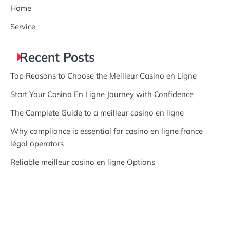
Home
Service
Recent Posts
Top Reasons to Choose the Meilleur Casino en Ligne
Start Your Casino En Ligne Journey with Confidence
The Complete Guide to a meilleur casino en ligne
Why compliance is essential for casino en ligne france
légal operators
Reliable meilleur casino en ligne Options