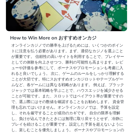
How to Win More on おすすめオンカジ
オンラインカジノでの勝率を上げるためには、いくつかのポイン
トに注意を払う必要があります。まず、適切なカジノを選ぶこと
が重要です。 信頼性の高いサイトを利用することで、プレイヤー
としての体験を向上させつつ、勝利の可能性も高まります。レビ
ューや評価を参考にして、ボーナスやプロモーションも考慮に入
れると良いでしょう。 次に、ゲームのルールをしっかり理解する
ことが大切です。特にスおすすめオンカジロットやテーブルゲー
ムなど、各ゲームには異なる戦略があります。 例えば、ブラック
ジャックでは基本戦略を学ぶことで、ハウスエッジを減少させる
ことが可能です。また、スロットではペイアウト率が重要ですの
で、選ぶ際にはその数値を確認することをお勧めします。 資金管
理も忘れてはいけません。オンラインカジノでは、予算を設定
し、それを厳守することが成功のカギです。 自分の限界を理解
し、負けが込んできたときには無理に取り戻そうとせず、冷静に
プレイを続けることが重要です。設定した予算を超えないように
し、楽しむことを優先しましょう。 ボーナスやプロモーションの