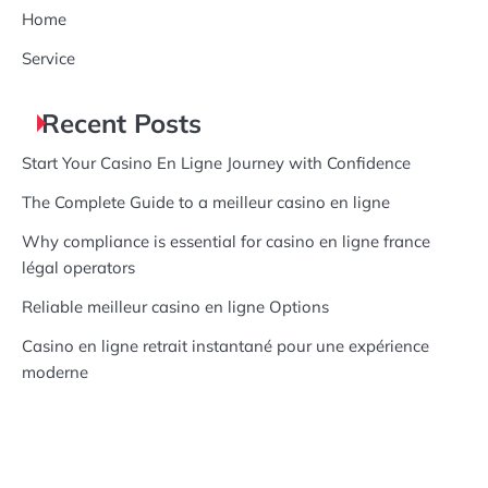
Home
Service
Recent Posts
Start Your Casino En Ligne Journey with Confidence
The Complete Guide to a meilleur casino en ligne
Why compliance is essential for casino en ligne france
légal operators
Reliable meilleur casino en ligne Options
Casino en ligne retrait instantané pour une expérience
moderne