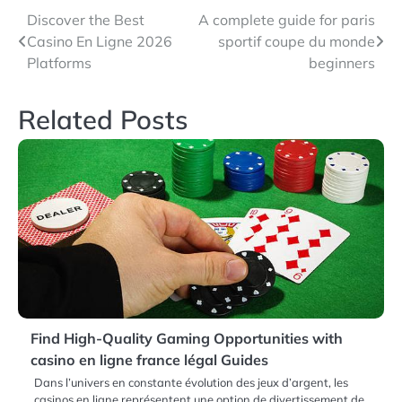
Post
Discover the Best
A complete guide for paris
Casino En Ligne 2026
sportif coupe du monde
navigation
Platforms
beginners
Related Posts
Find High-Quality Gaming Opportunities with
casino en ligne france légal Guides
Dans l’univers en constante évolution des jeux d’argent, les
casinos en ligne représentent une option de divertissement de