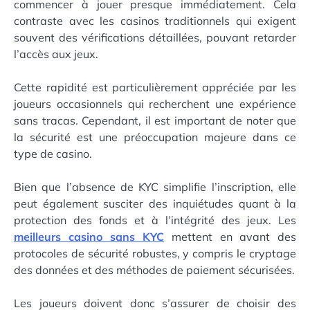
commencer à jouer presque immédiatement. Cela
contraste avec les casinos traditionnels qui exigent
souvent des vérifications détaillées, pouvant retarder
l’accès aux jeux.
Cette rapidité est particulièrement appréciée par les
joueurs occasionnels qui recherchent une expérience
sans tracas. Cependant, il est important de noter que
la sécurité est une préoccupation majeure dans ce
type de casino.
Bien que l’absence de KYC simplifie l’inscription, elle
peut également susciter des inquiétudes quant à la
protection des fonds et à l’intégrité des jeux. Les
meilleurs casino sans KYC
mettent en avant des
protocoles de sécurité robustes, y compris le cryptage
des données et des méthodes de paiement sécurisées.
Les joueurs doivent donc s’assurer de choisir des