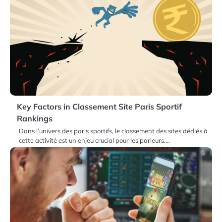
Key Factors in Classement Site Paris Sportif
Rankings
Dans l’univers des paris sportifs, le classement des sites dédiés à
cette activité est un enjeu crucial pour les parieurs.…