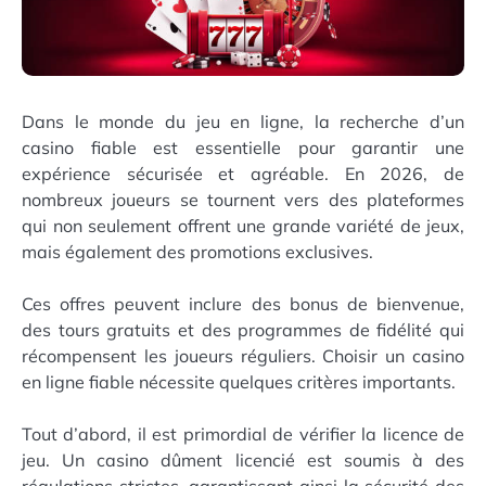
Dans le monde du jeu en ligne, la recherche d’un
casino fiable est essentielle pour garantir une
expérience sécurisée et agréable. En 2026, de
nombreux joueurs se tournent vers des plateformes
qui non seulement offrent une grande variété de jeux,
mais également des promotions exclusives.
Ces offres peuvent inclure des bonus de bienvenue,
des tours gratuits et des programmes de fidélité qui
récompensent les joueurs réguliers. Choisir un casino
en ligne fiable nécessite quelques critères importants.
Tout d’abord, il est primordial de vérifier la licence de
jeu. Un casino dûment licencié est soumis à des