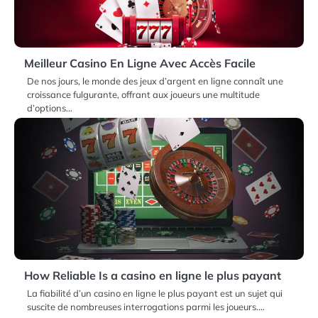
Meilleur Casino En Ligne Avec Accès Facile
De nos jours, le monde des jeux d’argent en ligne connaît une
croissance fulgurante, offrant aux joueurs une multitude
d’options…
How Reliable Is a casino en ligne le plus payant
La fiabilité d’un casino en ligne le plus payant est un sujet qui
suscite de nombreuses interrogations parmi les joueurs.…