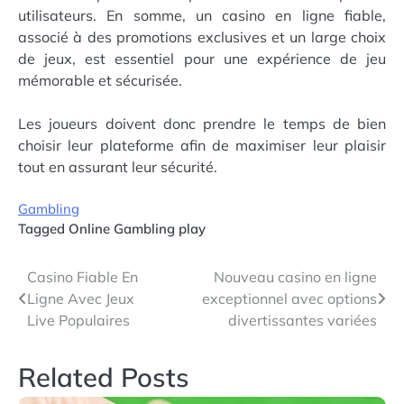
utilisateurs. En somme, un casino en ligne fiable,
associé à des promotions exclusives et un large choix
de jeux, est essentiel pour une expérience de jeu
mémorable et sécurisée.
Les joueurs doivent donc prendre le temps de bien
choisir leur plateforme afin de maximiser leur plaisir
tout en assurant leur sécurité.
Gambling
Tagged
Online Gambling play
Post
Casino Fiable En
Nouveau casino en ligne
Ligne Avec Jeux
exceptionnel avec options
navigation
Live Populaires
divertissantes variées
Related Posts