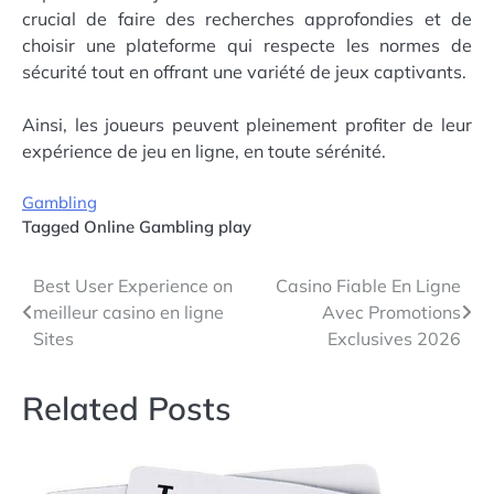
crucial de faire des recherches approfondies et de
choisir une plateforme qui respecte les normes de
sécurité tout en offrant une variété de jeux captivants.
Ainsi, les joueurs peuvent pleinement profiter de leur
expérience de jeu en ligne, en toute sérénité.
Gambling
Tagged
Online Gambling play
Post
Best User Experience on
Casino Fiable En Ligne
meilleur casino en ligne
Avec Promotions
navigation
Sites
Exclusives 2026
Related Posts