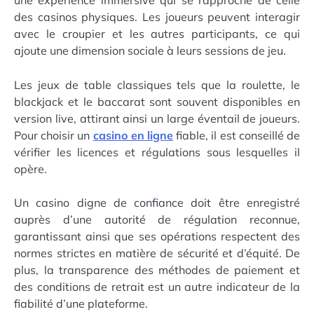
une expérience immersive qui se rapproche de celle
des casinos physiques. Les joueurs peuvent interagir
avec le croupier et les autres participants, ce qui
ajoute une dimension sociale à leurs sessions de jeu.
Les jeux de table classiques tels que la roulette, le
blackjack et le baccarat sont souvent disponibles en
version live, attirant ainsi un large éventail de joueurs.
Pour choisir un
casino en ligne
fiable, il est conseillé de
vérifier les licences et régulations sous lesquelles il
opère.
Un casino digne de confiance doit être enregistré
auprès d’une autorité de régulation reconnue,
garantissant ainsi que ses opérations respectent des
normes strictes en matière de sécurité et d’équité. De
plus, la transparence des méthodes de paiement et
des conditions de retrait est un autre indicateur de la
fiabilité d’une plateforme.