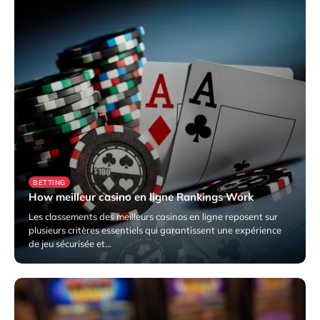
BETTING
How meilleur casino en ligne Rankings Work
Les classements des meilleurs casinos en ligne reposent sur
plusieurs critères essentiels qui garantissent une expérience
de jeu sécurisée et…
July 28, 2026