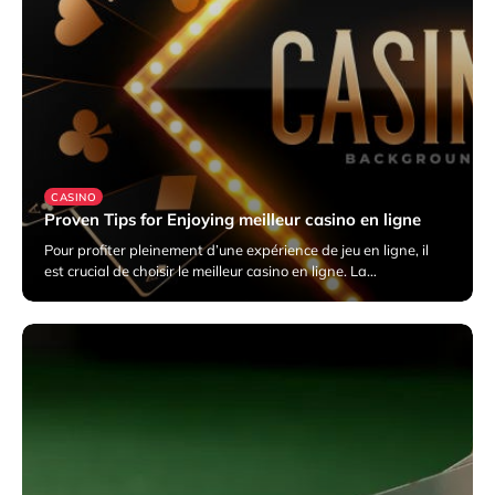
CASINO
Proven Tips for Enjoying meilleur casino en ligne
Pour profiter pleinement d’une expérience de jeu en ligne, il
est crucial de choisir le meilleur casino en ligne. La…
July 27, 2026