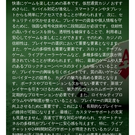
快適にゲームを楽しむための基本です。仮想通貨カジノ おすす
めさらに、モバイル対応が進化し、スマートフォンやタブレッ
トからも簡単にアクセスできることが求められます。 次に、セ
キュリティが欠かせません。プレイヤーの資金や個人情報を守
るために、強固な暗号化技術や二段階認証が必須です。 信頼性
の高いライセンスを持ち、透明性を確保することで、利用者は
安心してゲームを楽しむことができます。そのため、カジノの
信頼性は、プレイヤーの選択において重要な要素となります。
また、ゲームの多様性も重要な要素です。スロット、テーブル
ゲーム、ライブディーラーゲームなど、多種多様な選択肢が用
意されていることが求められます。 特に、最新のゲームや人気
のあるブロックチェーンベースのタイトルが揃っていること
が、プレイヤーの興味を引くポイントです。質の高いゲームプ
ロバイダーとの提携も、カジノの魅力を高める要因となりま
す。 ボーナスやプロモーションも欠かせない要素です。新規プ
レイヤーを引きつけるために、魅力的なウェルカムボーナスや
定期的なプロモーションが必要です。 また、ロイヤルティプロ
グラムやVIP制度が整っていることも、プレイヤーの満足度を
向上させるために重要です。これにより、長期的なプレイヤー
の維持が可能になります。 最後に、カスタマーサポートの充実
も見逃せません。迅速で丁寧な対応が求められ、サポートチャ
ネルの多様性がプレイヤーに安心感を与えます。 特に、ライブ
チャットや24時間対応のサポートが用意されているカジノは、
利便性が高く評価されるでしょう。これらの要素を総合的に考