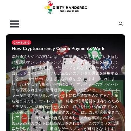
Skip
to
content
GAMBLING
How Cryptocurrency Casino Payments Work
暗号通貨カジノの支払いは、近年急速に人気を集めている新し
い形態のオンラインギャンブルにおいて重要な役割を果たして
います。従来の通貨を用いたカジノと異なり、暗号通貨カジノ
はビットコインやイーサリアムなどのデジタル通貨を使用する
ことで、ユーザーにさまざまな利点を提供します。 これによ
り、迅速で安全な取引が可能になり、プレイヤーのプライバシ
ーも保護されます。暗号通貨カジノでの支払いは、まずプレイ
ヤーが自身のデジタルウォレットに暗号通貨を入金することか
ら始まります。 ウォレットは、特定の暗号通貨を保存するため
のデジタルな財布のようなもので、取引を行うためのアドレス
が必要です。プレイヤ仮想通貨 カジノーは、カジノの指定され
たアドレスに自分の暗号通貨を送金し、入金が確認されると、
カジノのアカウントに残高が反映されます。 このプロセスは通
常数分以内に完了し、迅速なゲームプレイが可能となります。