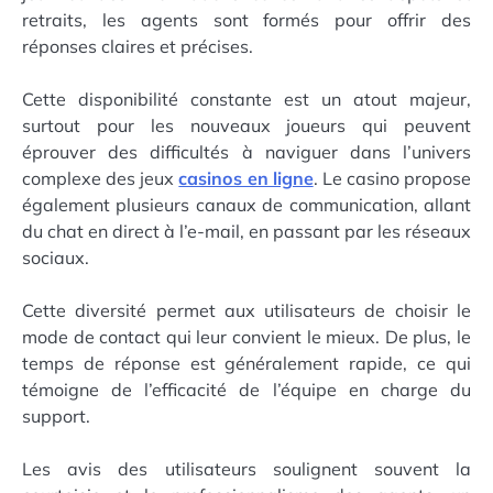
retraits, les agents sont formés pour offrir des
réponses claires et précises.
Cette disponibilité constante est un atout majeur,
surtout pour les nouveaux joueurs qui peuvent
éprouver des difficultés à naviguer dans l’univers
complexe des jeux
casinos en ligne
. Le casino propose
également plusieurs canaux de communication, allant
du chat en direct à l’e-mail, en passant par les réseaux
sociaux.
Cette diversité permet aux utilisateurs de choisir le
mode de contact qui leur convient le mieux. De plus, le
temps de réponse est généralement rapide, ce qui
témoigne de l’efficacité de l’équipe en charge du
support.
Les avis des utilisateurs soulignent souvent la