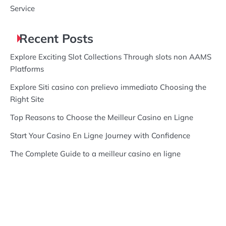
Service
Recent Posts
Explore Exciting Slot Collections Through slots non AAMS
Platforms
Explore Siti casino con prelievo immediato Choosing the
Right Site
Top Reasons to Choose the Meilleur Casino en Ligne
Start Your Casino En Ligne Journey with Confidence
The Complete Guide to a meilleur casino en ligne