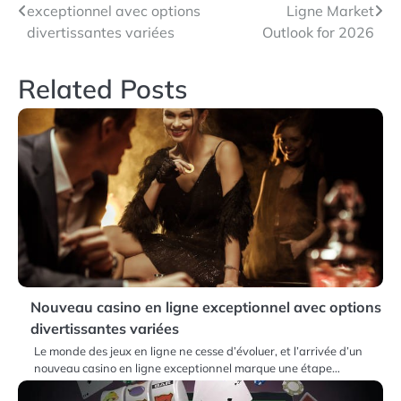
exceptionnel avec options
Ligne Market
navigation
divertissantes variées
Outlook for 2026
Related Posts
Nouveau casino en ligne exceptionnel avec options
divertissantes variées
Le monde des jeux en ligne ne cesse d’évoluer, et l’arrivée d’un
nouveau casino en ligne exceptionnel marque une étape…