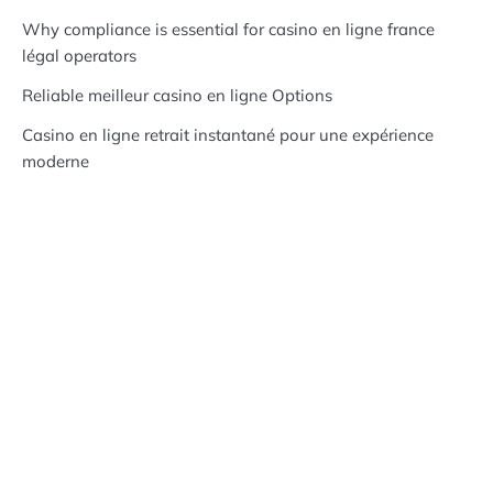
Why compliance is essential for casino en ligne france
légal operators
Reliable meilleur casino en ligne Options
Casino en ligne retrait instantané pour une expérience
moderne