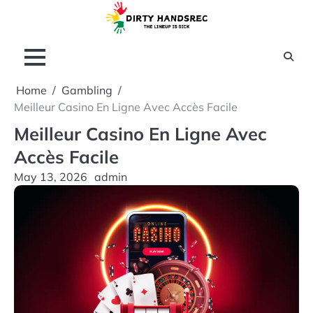
Skip
to
content
Home
Gambling
Meilleur Casino En Ligne Avec Accès Facile
Meilleur Casino En Ligne Avec
Accès Facile
May 13, 2026
admin