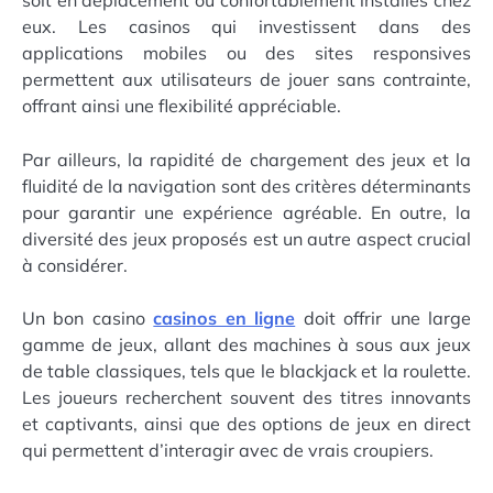
soit en déplacement ou confortablement installés chez
eux. Les casinos qui investissent dans des
applications mobiles ou des sites responsives
permettent aux utilisateurs de jouer sans contrainte,
offrant ainsi une flexibilité appréciable.
Par ailleurs, la rapidité de chargement des jeux et la
fluidité de la navigation sont des critères déterminants
pour garantir une expérience agréable. En outre, la
diversité des jeux proposés est un autre aspect crucial
à considérer.
Un bon casino
casinos en ligne
doit offrir une large
gamme de jeux, allant des machines à sous aux jeux
de table classiques, tels que le blackjack et la roulette.
Les joueurs recherchent souvent des titres innovants
et captivants, ainsi que des options de jeux en direct
qui permettent d’interagir avec de vrais croupiers.