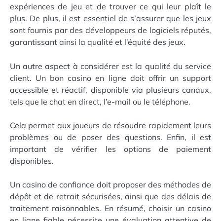
expériences de jeu et de trouver ce qui leur plaît le
plus. De plus, il est essentiel de s’assurer que les jeux
sont fournis par des développeurs de logiciels réputés,
garantissant ainsi la qualité et l’équité des jeux.
Un autre aspect à considérer est la qualité du service
client. Un bon casino en ligne doit offrir un support
accessible et réactif, disponible via plusieurs canaux,
tels que le chat en direct, l’e-mail ou le téléphone.
Cela permet aux joueurs de résoudre rapidement leurs
problèmes ou de poser des questions. Enfin, il est
important de vérifier les options de paiement
disponibles.
Un casino de confiance doit proposer des méthodes de
dépôt et de retrait sécurisées, ainsi que des délais de
traitement raisonnables. En résumé, choisir un casino
en ligne fiable nécessite une évaluation attentive de