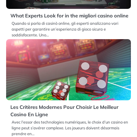
What Experts Look for in the migliori casino online
Quando si parla di casinò online, gli esperti analizzano vari
aspetti per garantire un’esperienza di gioco sicura e
soddisfacente. Uno…
Les Critères Modernes Pour Choisir Le Meilleur
Casino En Ligne
Avec l’essor des technologies numériques, le choix d’un casino en
ligne peut s’avérer complexe. Les joueurs doivent désormais
prendre en…