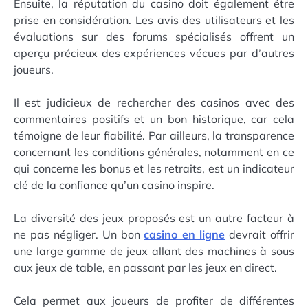
Ensuite, la réputation du casino doit également être
prise en considération. Les avis des utilisateurs et les
évaluations sur des forums spécialisés offrent un
aperçu précieux des expériences vécues par d’autres
joueurs.
Il est judicieux de rechercher des casinos avec des
commentaires positifs et un bon historique, car cela
témoigne de leur fiabilité. Par ailleurs, la transparence
concernant les conditions générales, notamment en ce
qui concerne les bonus et les retraits, est un indicateur
clé de la confiance qu’un casino inspire.
La diversité des jeux proposés est un autre facteur à
ne pas négliger. Un bon
casino en ligne
devrait offrir
une large gamme de jeux allant des machines à sous
aux jeux de table, en passant par les jeux en direct.
Cela permet aux joueurs de profiter de différentes