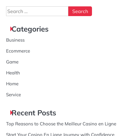
Search
for:
Categories
Business
Ecommerce
Game
Health
Home
Service
Recent Posts
Top Reasons to Choose the Meilleur Casino en Ligne
Start Your Casino En Ligne Journey with Confidence