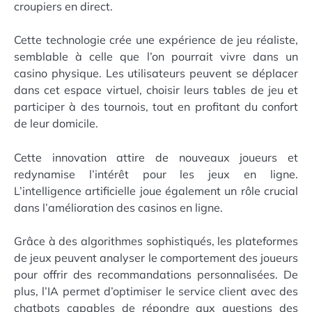
croupiers en direct.
Cette technologie crée une expérience de jeu réaliste,
semblable à celle que l’on pourrait vivre dans un
casino physique. Les utilisateurs peuvent se déplacer
dans cet espace virtuel, choisir leurs tables de jeu et
participer à des tournois, tout en profitant du confort
de leur domicile.
Cette innovation attire de nouveaux joueurs et
redynamise l’intérêt pour les jeux en ligne.
L’intelligence artificielle joue également un rôle crucial
dans l’amélioration des casinos en ligne.
Grâce à des algorithmes sophistiqués, les plateformes
de jeux peuvent analyser le comportement des joueurs
pour offrir des recommandations personnalisées. De
plus, l’IA permet d’optimiser le service client avec des
chatbots capables de répondre aux questions des