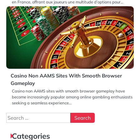
en France, offrant aux joueurs une multitude d’options pour…
Casino Non AAMS Sites With Smooth Browser
Gameplay
Casino non AAMS sites with smooth browser gameplay have
become increasingly popular among online gambling enthusiasts
seeking a seamless experience…
Search
for:
Categories