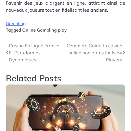
l’avenir des jeux d’argent en ligne, attirant ainsi de
nouveaux joueurs tout en fidélisant les anciens.
Gambling
Tagged
Online Gambling play
Post
Casino En Ligne France
Complete Guide to casinò
Et Plateformes
online non aams for New
navigation
Dynamiques
Players
Related Posts